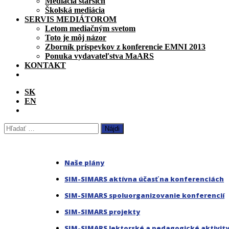
Mediácia starších
Školská mediácia
SERVIS MEDIÁTOROM
Letom mediačným svetom
Toto je môj názor
Zborník príspevkov z konferencie EMNI 2013
Ponuka vydavateľstva MaARS
KONTAKT
SK
EN
Hľadať:
Naše plány
SIM-SIMARS aktívna účasť na konferenciách
SIM-SIMARS spoluorganizovanie konferencií
SIM-SIMARS projekty
SIM-SIMARS lektorské a pedagogické aktivit