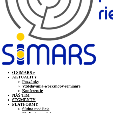
O SIMARS-e
AKTUALITY
Pozvánky
Vzdelávania-workshopy-semináre
Konferencie
NÁŠ TÍM
SEGMENTY
PLATFORMY
Súdna mediácia