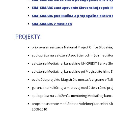
SIM-SIMARS zastupovanie Slovenskej republi
SIM-SIMARS publikačná a propagačná aktivit
SIM-SIMARS v médiach
PROJEKTY:
príprava a realizácia National Project Office Slovak
spolupráca na založení Asociácie rodinných mediátor
založenie Mediačnej kancelárie UNICREDIT Banka Slo
založenie Mediačnej kancelárie pri Magistráte hl.m. S
evaluácia projektu Magistrátu mesta Arzignano v Tal
garant interkultúrnej a mierovej mediácie v rámci p
spolupráca na založení a mentoring Mediačnej kancel
projekt asistencie mediácie na Volebnej kancelárii Sl
2008-2010