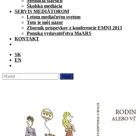
Mediácia starších
Školská mediácia
SERVIS MEDIÁTOROM
Letom mediačným svetom
Toto je môj názor
Zborník príspevkov z konferencie EMNI 2013
Ponuka vydavateľstva MaARS
KONTAKT
SK
EN
Hľadať: