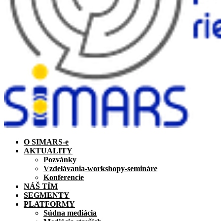
O SIMARS-e
AKTUALITY
Pozvánky
Vzdelávania-workshopy-semináre
Konferencie
NÁŠ TÍM
SEGMENTY
PLATFORMY
Súdna mediácia