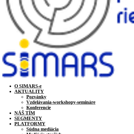
O SIMARS-e
AKTUALITY
Pozvánky
Vzdelávania-workshopy-semináre
Konferencie
NÁŠ TÍM
SEGMENTY
PLATFORMY
Súdna mediácia