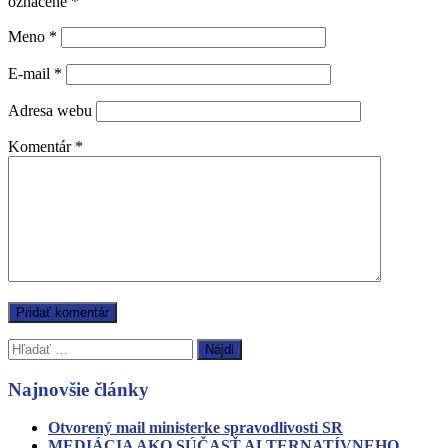
označené
*
Meno
*
E-mail
*
Adresa webu
Komentár
*
Hľadať:
Najnovšie články
Otvorený mail ministerke spravodlivosti SR
MEDIÁCIA AKO SÚČASŤ ALTERNATÍVNEHO