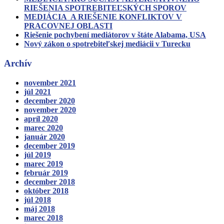
RIEŠENIA SPOTREBITEĽSKÝCH SPOROV
MEDIÁCIA A RIEŠENIE KONFLIKTOV V
PRACOVNEJ OBLASTI
Riešenie pochybení mediátorov v štáte Alabama, USA
Nový zákon o spotrebiteľskej mediácii v Turecku
Archív
november 2021
júl 2021
december 2020
november 2020
apríl 2020
marec 2020
január 2020
december 2019
júl 2019
marec 2019
február 2019
december 2018
október 2018
júl 2018
máj 2018
marec 2018