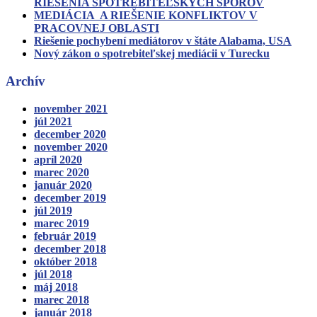
RIEŠENIA SPOTREBITEĽSKÝCH SPOROV
MEDIÁCIA A RIEŠENIE KONFLIKTOV V
PRACOVNEJ OBLASTI
Riešenie pochybení mediátorov v štáte Alabama, USA
Nový zákon o spotrebiteľskej mediácii v Turecku
Archív
november 2021
júl 2021
december 2020
november 2020
apríl 2020
marec 2020
január 2020
december 2019
júl 2019
marec 2019
február 2019
december 2018
október 2018
júl 2018
máj 2018
marec 2018
január 2018