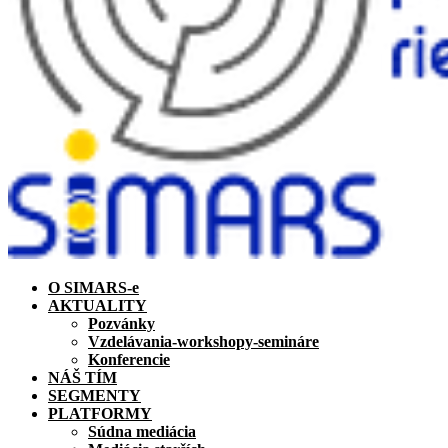
O SIMARS-e
AKTUALITY
Pozvánky
Vzdelávania-workshopy-semináre
Konferencie
NÁŠ TÍM
SEGMENTY
PLATFORMY
Súdna mediácia