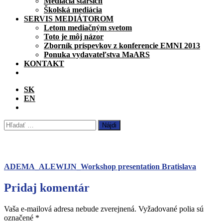
Mediácia starších
Školská mediácia
SERVIS MEDIÁTOROM
Letom mediačným svetom
Toto je môj názor
Zborník príspevkov z konferencie EMNI 2013
Ponuka vydavateľstva MaARS
KONTAKT
SK
EN
Hľadať:
ADEMA_ALEWIJN_Workshop presentation Bratislava
Pridaj komentár
Vaša e-mailová adresa nebude zverejnená.
Vyžadované polia sú
označené
*