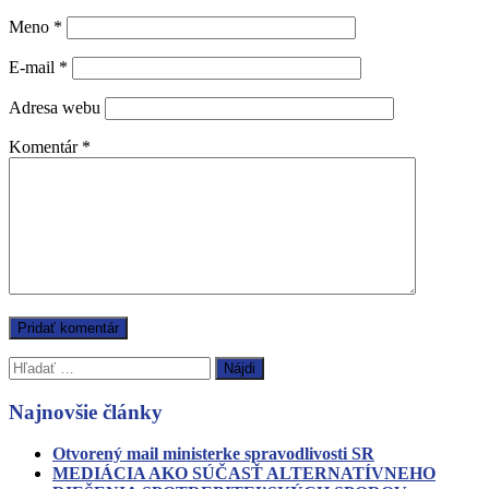
Meno
*
E-mail
*
Adresa webu
Komentár
*
Hľadať:
Najnovšie články
Otvorený mail ministerke spravodlivosti SR
MEDIÁCIA AKO SÚČASŤ ALTERNATÍVNEHO