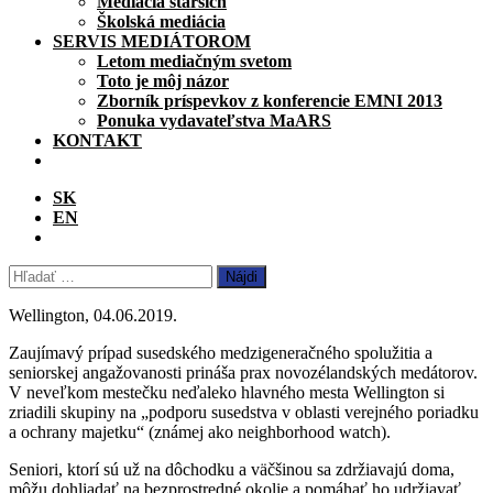
Mediácia starších
Školská mediácia
SERVIS MEDIÁTOROM
Letom mediačným svetom
Toto je môj názor
Zborník príspevkov z konferencie EMNI 2013
Ponuka vydavateľstva MaARS
KONTAKT
SK
EN
Hľadať:
Wellington, 04.06.2019.
Zaujímavý prípad susedského medzigeneračného spolužitia a
seniorskej angažovanosti prináša prax novozélandských medátorov.
V neveľkom mestečku neďaleko hlavného mesta Wellington si
zriadili skupiny na „podporu susedstva v oblasti verejného poriadku
a ochrany majetku“ (známej ako neighborhood watch).
Seniori, ktorí sú už na dôchodku a väčšinou sa zdržiavajú doma,
môžu dohliadať na bezprostredné okolie a pomáhať ho udržiavať