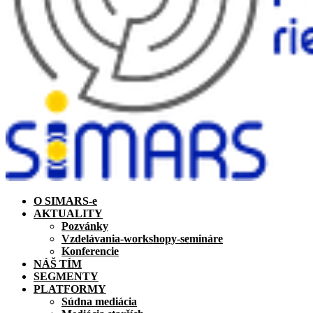
O SIMARS-e
AKTUALITY
Pozvánky
Vzdelávania-workshopy-semináre
Konferencie
NÁŠ TÍM
SEGMENTY
PLATFORMY
Súdna mediácia