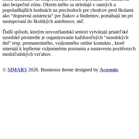
ako bezpečnú zónu. Okrem iného sa striedajú v ranných a
popoludňajších hodinách na prechodoch pre chodcov pred školami
ako “dopravná asistencia“ pre žiakov a študentov, pomáhajú im pri
nastupovaní do školských autobusov, atď.
Ďalší spôsob, ktorým novozélandskí seniori vytvárajú priateľské
susedské prostredie je organizovanie každoročných “susedských
dní“ resp. permanentného, vzájomného online kontaktu , ktoré
smerujú k lepšiemu vzájomnému poznaniu a nastaveniu pozitívnych
medziľudských vzťahov.
©
SIMARS
2026.
Businessx theme designed by
Acosmin
.