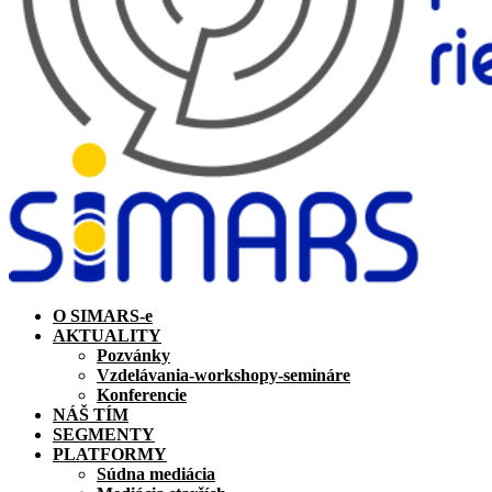
O SIMARS-e
AKTUALITY
Pozvánky
Vzdelávania-workshopy-semináre
Konferencie
NÁŠ TÍM
SEGMENTY
PLATFORMY
Súdna mediácia