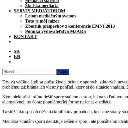
Mediácia starších
Školská mediácia
SERVIS MEDIÁTOROM
Letom mediačným svetom
Toto je môj názor
Zborník príspevkov z konferencie EMNI 2013
Ponuka vydavateľstva MaARS
KONTAKT
SK
EN
Hľadať:
Drvivá väčšina ľudí sa počas života ocitne v sporoch, z ktorých nev
problému tak bránia ich vlastný pohľad, ktorý si do situácie vnášajú.
Kým niektorí si trúfnu riešiť spory súdnou cestou, iní na to ľudovo p
alternatívnej, no čoraz populárnejšej forme riešenia -mediácii.
Tá slúži ako spôsob riešenia konfliktov prípadoch, keď obe strany sú 
Mediátor stranám sporu nediktuje riešenie sporu, ale pomáha im iden