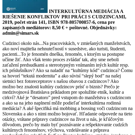
INTERKULTÚRNA MEDIÁCIA A
RIEŠENIE KONFLIKTOV PRI PRÁCI S CUDZINCAMI,
2019, počet strán 141, ISBN 978-805700857-6, cena pre
zapísaných mediátorov: 8,50 € + poštovné. Objednávky:
admin@simars.sk
Cudzinci okolo nás...Na pracoviskách, v zmiešaných manželstvách,
ako noví majitelia nehnuteľností v susedstve, ako turisti, študenti,
pacienti...To je fenomén dneška, fenomén, s ktorým sa postupne
učíme žiť. Ako však tento proces zvládať tak, aby sme neboli
zaťažení predsudkami a stereotypným vnímaním iných kultúr resp.
ich príslušníkov? Ako sa naladiť na “kultúrny kód” cudzinca? Čomu
sa hovorí “tekutá modernita” a ako súvisí “slepý bod” na našej
sietnici bez fotoreceptorov s našou obavou z cudzincov? Ako
možno bez znalosti kultúry cudzincov prísť o biznis? Prečo je
medzivojnová Bratislava príkladom pre spolužitie etník, kultúr a
cirkví? Aké je “desatoro” pred vstupom do manželstva s cudzincom
a ako sa na jeho naplnení môže podieľať interkultúrna rodinná
mediácia? A aké špecifiká má mobbing a bossing voči cudzincom na
Slovensku a ako s nimi možno bojovať. Hľadanie odpovede na tieto
otázky, vrátane prípravy cudzincov na život u nás, je kľúčovým
dôvodom, prečo by malo byť poznávanie a rešpektovanie cudzích
kultúrnych fenoménov, výchova, vzdelávanie a príprava