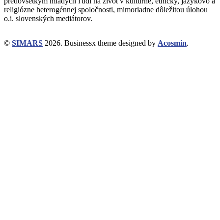
predovšetkým mladých ľudí na život v kultúrne, etnicky, jazykovo a
religiózne heterogénnej spoločnosti, mimoriadne dôležitou úlohou
o.i. slovenských mediátorov.
©
SIMARS
2026.
Businessx theme designed by
Acosmin
.