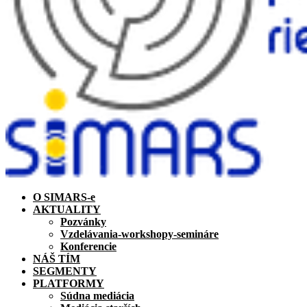
O SIMARS-e
AKTUALITY
Pozvánky
Vzdelávania-workshopy-semináre
Konferencie
NÁŠ TÍM
SEGMENTY
PLATFORMY
Súdna mediácia