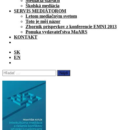
Mediácia starších
Školská mediácia
SERVIS MEDIÁTOROM
Letom mediačným svetom
Toto je môj názor
Zborník príspevkov z konferencie EMNI 2013
Ponuka vydavateľstva MaARS
KONTAKT
SK
EN
Hľadať: